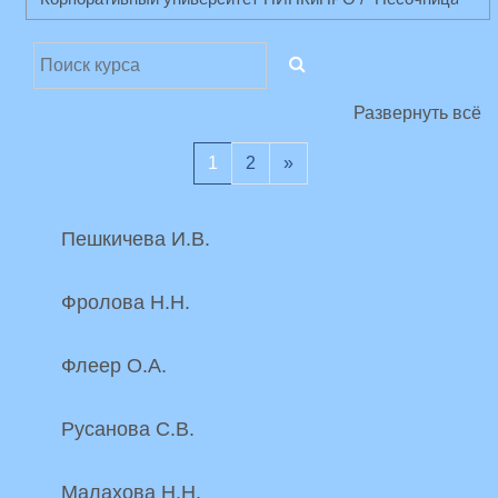
Поиск курса
ПОИСК КУРСА
Развернуть всё
(текущая)
Следующая страница
1
2
»
Пешкичева И.В.
Фролова Н.Н.
Флеер О.А.
Русанова С.В.
Малахова Н.Н.