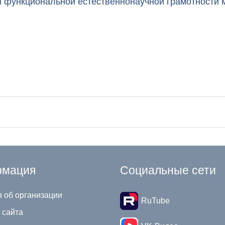
 функциональной естественнонаучной грамотности 
мация
Социальные сети
 об организации
RuTube
 сайта